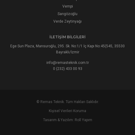
Vempi
Sarıgözoğlu
Verde Zeytinyağı
İLETIŞIM BILGILERI
Ege Sun Plaza, Mansuroğlu, 295. Sk. No:1/1 İç Kapı No:45(545, 35530
Bayraklı/İzmir
info@remasteknik.com.tr
0 (232) 433 00 93
© Remas Teknik. Tüm Hakları Saklıdır.
Kişisel Verileri Koruma
Tasarım & Yazılım:
Roll Yapım