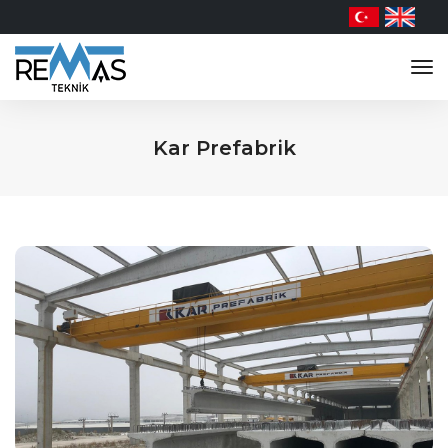
tog
nav
Kar Prefabrik