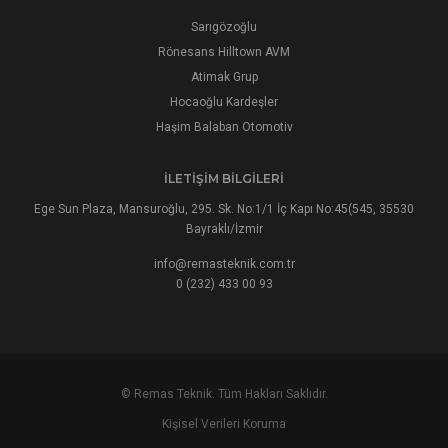
Sarıgözoğlu
Rönesans Hilltown AVM
Atimak Grup
Hocaoğlu Kardeşler
Haşim Balaban Otomotiv
İLETIŞIM BILGILERI
Ege Sun Plaza, Mansuroğlu, 295. Sk. No:1/1 İç Kapı No:45(545, 35530
Bayraklı/İzmir
info@remasteknik.com.tr
0 (232) 433 00 93
© Remas Teknik. Tüm Hakları Saklıdır.
Kişisel Verileri Koruma