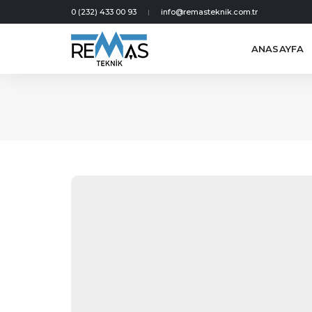
0 (232) 433 00 93
info@remasteknik.com.tr
ANASAYFA