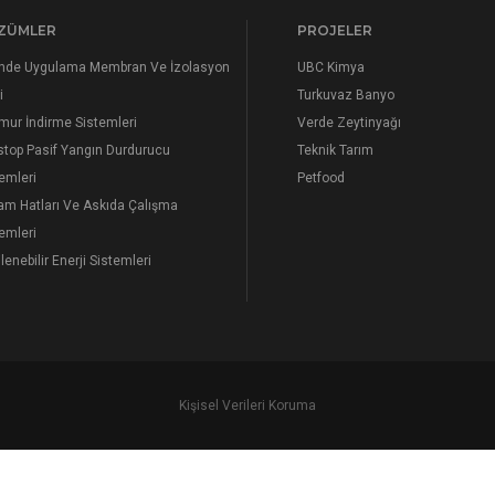
ZÜMLER
PROJELER
inde Uygulama Membran Ve İzolasyon
UBC Kimya
i
Turkuvaz Banyo
mur İndirme Sistemleri
Verde Zeytinyağı
stop Pasif Yangın Durdurucu
Teknik Tarım
emleri
Petfood
am Hatları Ve Askıda Çalışma
emleri
lenebilir Enerji Sistemleri
Kişisel Verileri Koruma