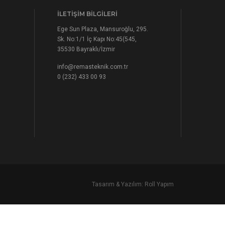
İLETIŞIM BILGILERI
Ege Sun Plaza, Mansuroğlu, 295.
Sk. No:1/1 İç Kapı No:45(545,
35530 Bayraklı/İzmir
info@remasteknik.com.tr
0 (232) 433 00 93
Tasarım & Yazılım:
Roll Yapım