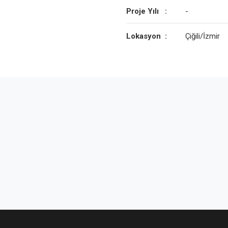
Proje Yılı
:
-
Lokasyon
:
Çiğili/İzmir