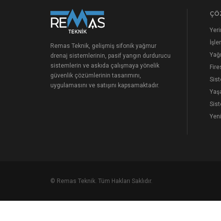
ÇÖ
Yer
İşler
Remas Teknik, gelişmiş sifonik yağmur
Yağ
drenaj sistemlerinin, pasif yangın durdurucu
sistemlerin ve askıda çalışmaya yönelik
Fire
güvenlik çözümlerinin tasarımını,
Sist
uygulamasını ve satışını kapsamaktadır.
Yaş
Sist
Yeni
© Remas Teknik. Tüm Hakları Saklıdır.